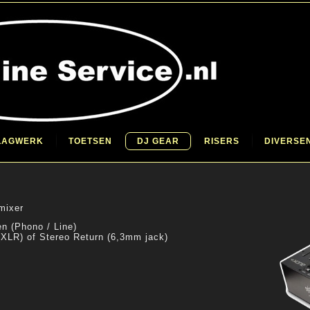
LAGWERK
TOETSEN
DJ GEAR
RISERS
DIVERSE
mixer
n (Phono / Line)
(XLR) of Stereo Return (6,3mm jack)